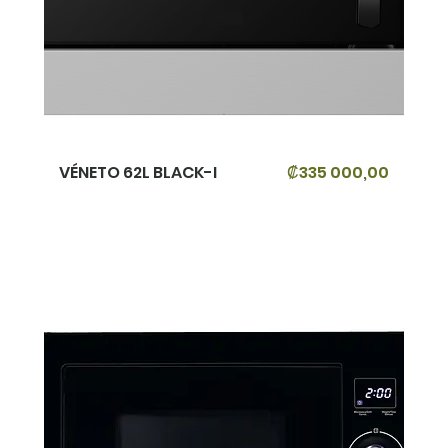
Precio
VÉNETO 62L BLACK-I
₡335 000,00