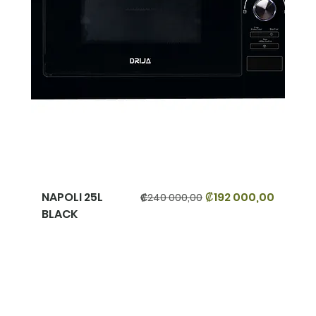
Precio
Precio de oferta
NAPOLI 25L
₡192 000,00
₡240 000,00
BLACK