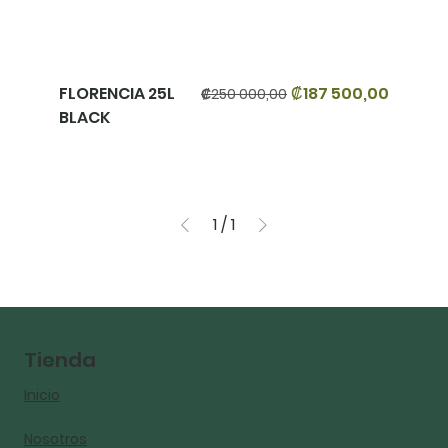
Precio
Precio de oferta
FLORENCIA 25L
₡187 500,00
₡250 000,00
BLACK
1
/
1
Tienda
Inicio
Nosotros