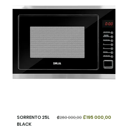
Precio
Precio de oferta
SORRENTO 25L
₡195 000,00
₡260 000,00
BLACK