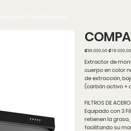
ategorías
Tienda
Nosotros
COMPAT
Precio
Precio
₡95 000,00
₡76 000,0
original
de
oferta
Extractor de mon
cuerpo en color n
de extracción, baj
(carbón activo + a
FILTROS DE ACERO
Equipado con 3 Fi
retienen la grasa,
facilitando su ma