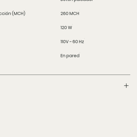
cción (MCH)
260 MCH
120 W
110V ~ 60 Hz
En pared