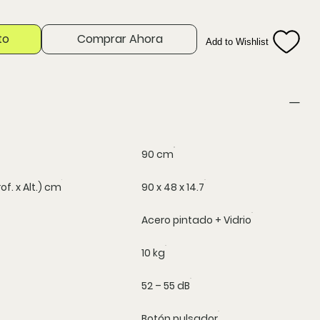
to
Comprar Ahora
Add to Wishlist
90 cm
f. x Alt.) cm
90 x 48 x 14.7
Acero pintado + Vidrio
10 kg
52 – 55 dB
Botón pulsador