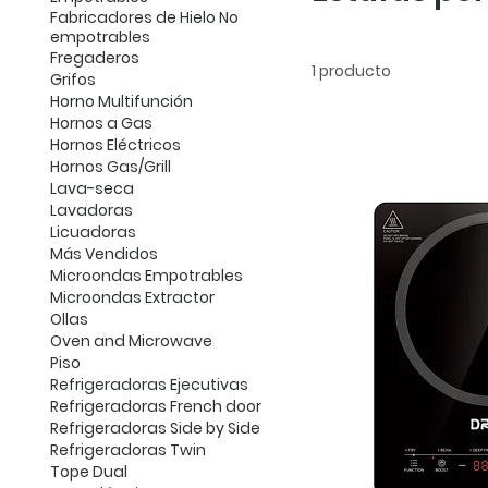
Fabricadores de Hielo No
empotrables
Fregaderos
1 producto
Grifos
Horno Multifunción
Hornos a Gas
Hornos Eléctricos
Hornos Gas/Grill
Lava-seca
Lavadoras
Licuadoras
Más Vendidos
Microondas Empotrables
Microondas Extractor
Ollas
Oven and Microwave
Piso
Refrigeradoras Ejecutivas
Refrigeradoras French door
Refrigeradoras Side by Side
Refrigeradoras Twin
Tope Dual