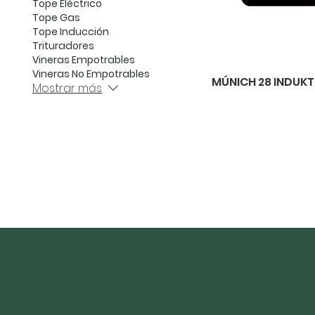
Tope Eléctrico
Tope Gas
Tope Inducción
Trituradores
Vineras Empotrables
Vineras No Empotrables
MÚNICH 28 INDUKT
Mostrar más
Legales
Términos y condiciones
Inicio
Plaza Los Anon
Política de privacidad
Nosotros