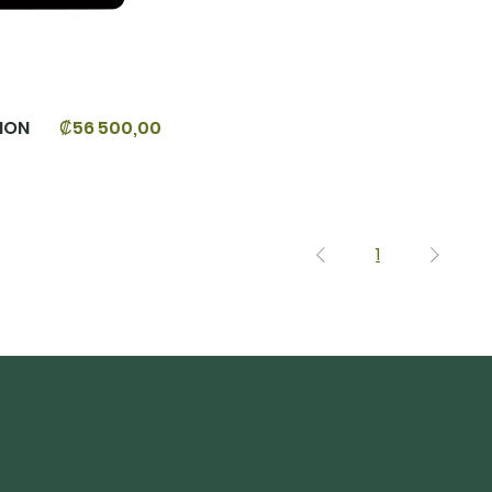
ION
₡56 500,00
Precio
1
Suscríbete a
Sé el primero en ent
os
descuentos